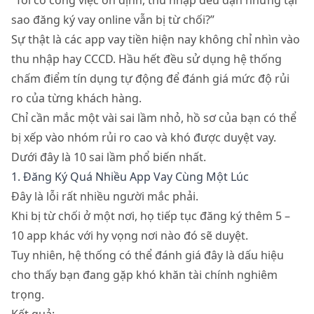
“Tôi có công việc ổn định, thu nhập đều đặn nhưng tại
sao đăng ký vay online vẫn bị từ chối?”
Sự thật là các app vay tiền hiện nay không chỉ nhìn vào
thu nhập hay CCCD. Hầu hết đều sử dụng hệ thống
chấm điểm tín dụng tự động để đánh giá mức độ rủi
ro của từng khách hàng.
Chỉ cần mắc một vài sai lầm nhỏ, hồ sơ của bạn có thể
bị xếp vào nhóm rủi ro cao và khó được duyệt vay.
Dưới đây là 10 sai lầm phổ biến nhất.
1. Đăng Ký Quá Nhiều App Vay Cùng Một Lúc
Đây là lỗi rất nhiều người mắc phải.
Khi bị từ chối ở một nơi, họ tiếp tục đăng ký thêm 5 –
10 app khác với hy vọng nơi nào đó sẽ duyệt.
Tuy nhiên, hệ thống có thể đánh giá đây là dấu hiệu
cho thấy bạn đang gặp khó khăn tài chính nghiêm
trọng.