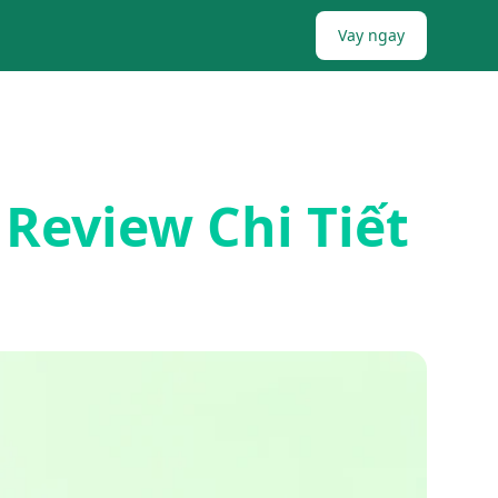
Vay ngay
Review Chi Tiết