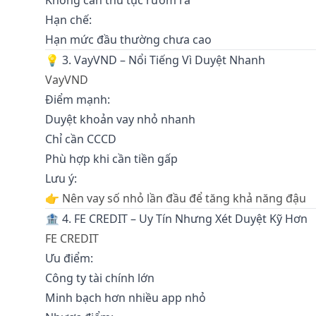
Hạn chế:
Hạn mức đầu thường chưa cao
💡 3. VayVND – Nổi Tiếng Vì Duyệt Nhanh
VayVND
Điểm mạnh:
Duyệt khoản vay nhỏ nhanh
Chỉ cần CCCD
Phù hợp khi cần tiền gấp
Lưu ý:
👉 Nên vay số nhỏ lần đầu để tăng khả năng đậu
🏦 4. FE CREDIT – Uy Tín Nhưng Xét Duyệt Kỹ Hơn
FE CREDIT
Ưu điểm:
Công ty tài chính lớn
Minh bạch hơn nhiều app nhỏ