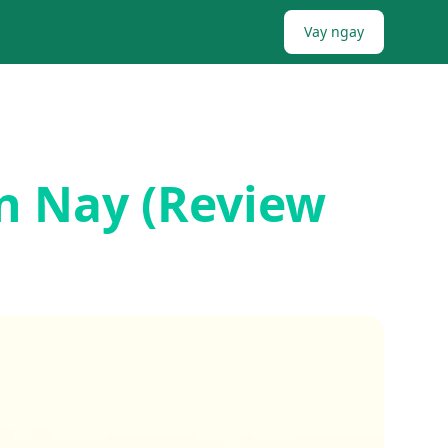
Vay ngay
n Nay (Review