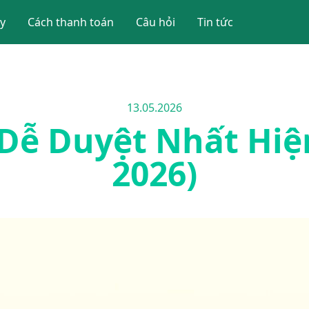
y
Cách thanh toán
Câu hỏi
Tin tức
13.05.2026
 Dễ Duyệt Nhất Hiệ
2026)