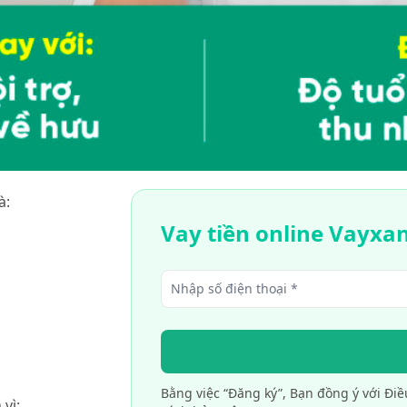
à:
Vay tiền online Vayx
Bằng việc “Đăng ký”, Bạn đồng ý với Đi
vì: