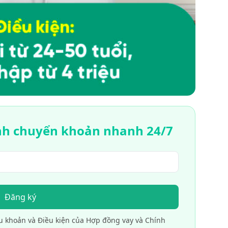
anh chuyển khoản nhanh 24/7
Đăng ký
ều khoản và Điều kiện của Hợp đồng vay và Chính