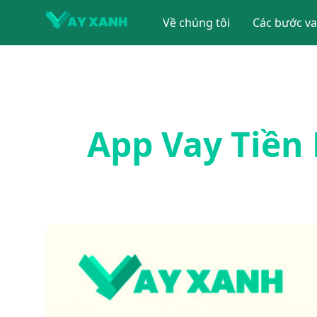
Skip to content
Về chúng tôi
Các bước va
App Vay Tiền