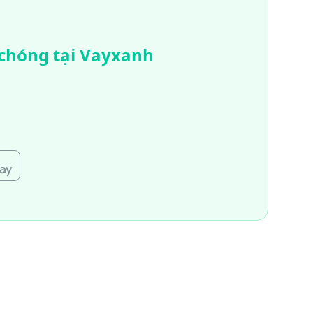
chóng tại Vayxanh