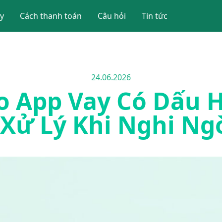
y
Cách thanh toán
Câu hỏi
Tin tức
24.06.2026
o App Vay Có Dấu H
Xử Lý Khi Nghi Ngờ