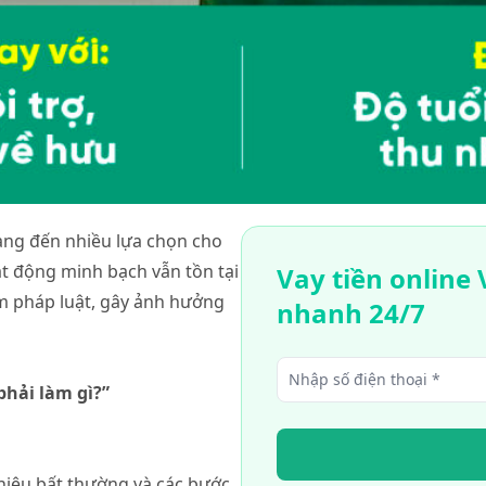
mang đến nhiều lựa chọn cho
t động minh bạch vẫn tồn tại
Vay tiền onlin
m pháp luật, gây ảnh hưởng
nhanh 24/7
phải làm gì?”
 hiệu bất thường và các bước