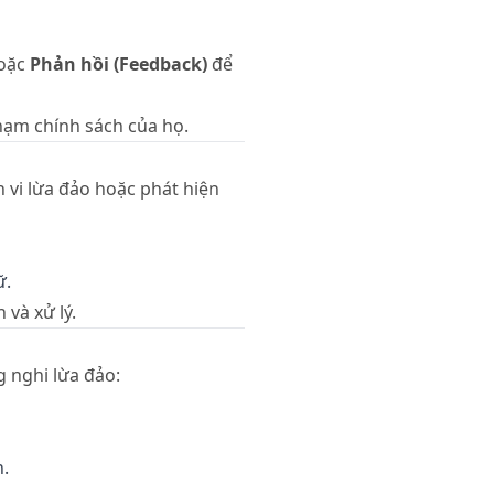
oặc
Phản hồi (Feedback)
để
hạm chính sách của họ.
 vi lừa đảo hoặc phát hiện
ữ.
 và xử lý.
 nghi lừa đảo:
h.