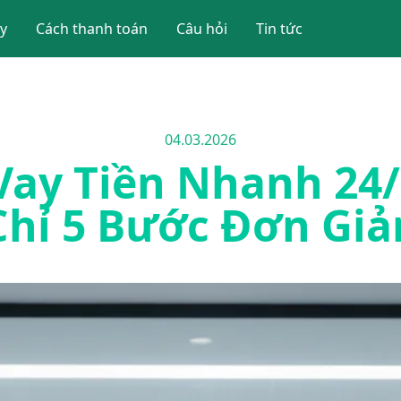
y
Cách thanh toán
Câu hỏi
Tin tức
04.03.2026
Vay Tiền Nhanh 24/
Chỉ 5 Bước Đơn Giả