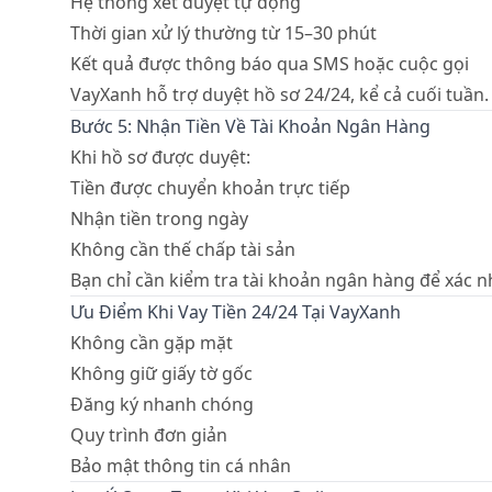
Hệ thống xét duyệt tự động
Thời gian xử lý thường từ 15–30 phút
Kết quả được thông báo qua SMS hoặc cuộc gọi
VayXanh hỗ trợ duyệt hồ sơ 24/24, kể cả cuối tuần.
Bước 5: Nhận Tiền Về Tài Khoản Ngân Hàng
Khi hồ sơ được duyệt:
Tiền được chuyển khoản trực tiếp
Nhận tiền trong ngày
Không cần thế chấp tài sản
Bạn chỉ cần kiểm tra tài khoản ngân hàng để xác n
Ưu Điểm Khi Vay Tiền 24/24 Tại VayXanh
Không cần gặp mặt
Không giữ giấy tờ gốc
Đăng ký nhanh chóng
Quy trình đơn giản
Bảo mật thông tin cá nhân