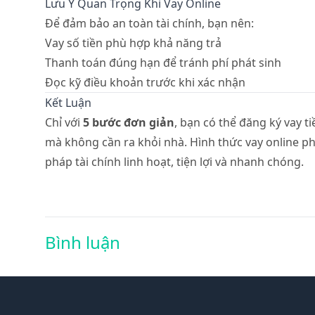
Lưu Ý Quan Trọng Khi Vay Online
Để đảm bảo an toàn tài chính, bạn nên:
Vay số tiền phù hợp khả năng trả
Thanh toán đúng hạn để tránh phí phát sinh
Đọc kỹ điều khoản trước khi xác nhận
Kết Luận
Chỉ với
5 bước đơn giản
, bạn có thể đăng ký vay t
mà không cần ra khỏi nhà. Hình thức vay online ph
pháp tài chính linh hoạt, tiện lợi và nhanh chóng.
Bình luận