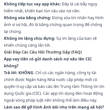
Không tiếp tục vay app khác:
Đây là cái bẫy nguy
hiểm nhất, khiến bạn lún sâu vào nợ nần.
Không xóa bằng chứng:
Đừng xóa tin nhắn hay hình
ảnh vì sợ hãi, đó là bằng chứng quan trọng để chống
lại chúng.
Không im lặng chịu đựng:
Sự im lặng của bạn sẽ
khiến chúng càng lấn tới.
Giải Đáp Các Câu Hỏi Thường Gặp (FAQ)
App vay tiền có gửi danh sách nợ xấu lên CIC
không?
Trả lời:
KHÔNG
. Chỉ có các ngân hàng, công ty tài
chính được Ngân hàng Nhà nước cấp phép mới có
quyền truy cập và báo cáo lên Trung tâm Thông tin tín
dụng Quốc gia (CIC). Các app tín dụng đen hoạt động
ngoài vòng pháp luật nên không thể làm điều này.
Làm sao để gỡ hình ảnh bôi nhọ trên mạng xã hội?