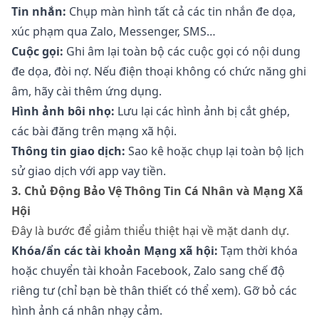
Tin nhắn:
Chụp màn hình tất cả các tin nhắn đe dọa,
xúc phạm qua Zalo, Messenger, SMS…
Cuộc gọi:
Ghi âm lại toàn bộ các cuộc gọi có nội dung
đe dọa, đòi nợ. Nếu điện thoại không có chức năng ghi
âm, hãy cài thêm ứng dụng.
Hình ảnh bôi nhọ:
Lưu lại các hình ảnh bị cắt ghép,
các bài đăng trên mạng xã hội.
Thông tin giao dịch:
Sao kê hoặc chụp lại toàn bộ lịch
sử giao dịch với app vay tiền.
3. Chủ Động Bảo Vệ Thông Tin Cá Nhân và Mạng Xã
Hội
Đây là bước để giảm thiểu thiệt hại về mặt danh dự.
Khóa/ẩn các tài khoản Mạng xã hội:
Tạm thời khóa
hoặc chuyển tài khoản Facebook, Zalo sang chế độ
riêng tư (chỉ bạn bè thân thiết có thể xem). Gỡ bỏ các
hình ảnh cá nhân nhạy cảm.