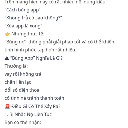
Trên mạng hiện nay có rất nhiều nội dung kiểu:
“Cách bùng app”
“Không trả có sao không?”
“Xóa app là xong”
👉 Nhưng thực tế:
“Bùng nợ” không phải giải pháp tốt và có thể khiến
tình hình phức tạp hơn rất nhiều.
⚠️ “Bùng App” Nghĩa Là Gì?
Thường là:
vay rồi không trả
chặn liên lạc
đổi số điện thoại
cố tình né tránh thanh toán
🚨 Điều Gì Có Thể Xảy Ra?
1. Bị Nhắc Nợ Liên Tục
Bạn có thể nhận: