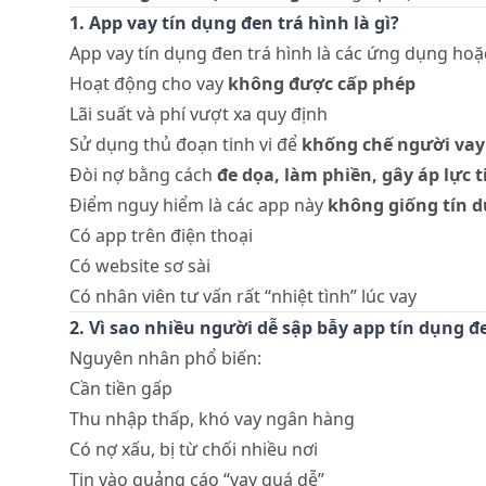
1. App vay tín dụng đen trá hình là gì?
App vay tín dụng đen trá hình là các ứng dụng hoặ
Hoạt động cho vay
không được cấp phép
Lãi suất và phí vượt xa quy định
Sử dụng thủ đoạn tinh vi để
khống chế người vay
Đòi nợ bằng cách
đe dọa, làm phiền, gây áp lực 
Điểm nguy hiểm là các app này
không giống tín 
Có app trên điện thoại
Có website sơ sài
Có nhân viên tư vấn rất “nhiệt tình” lúc vay
2. Vì sao nhiều người dễ sập bẫy app tín dụng đ
Nguyên nhân phổ biến:
Cần tiền gấp
Thu nhập thấp, khó vay ngân hàng
Có nợ xấu, bị từ chối nhiều nơi
Tin vào quảng cáo “vay quá dễ”