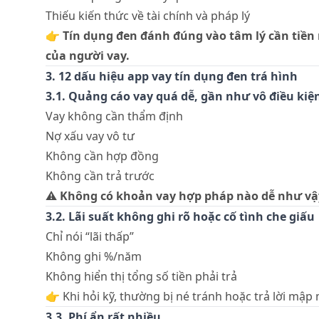
Thiếu kiến thức về tài chính và pháp lý
👉
Tín dụng đen đánh đúng vào tâm lý cần tiền
của người vay.
3. 12 dấu hiệu app vay tín dụng đen trá hình
3.1. Quảng cáo vay quá dễ, gần như vô điều kiệ
Vay không cần thẩm định
Nợ xấu vay vô tư
Không cần hợp đồng
Không cần trả trước
⚠️
Không có khoản vay hợp pháp nào dễ như vậ
3.2. Lãi suất không ghi rõ hoặc cố tình che giấu
Chỉ nói “lãi thấp”
Không ghi %/năm
Không hiển thị tổng số tiền phải trả
👉 Khi hỏi kỹ, thường bị né tránh hoặc trả lời mập
3.3. Phí ẩn rất nhiều