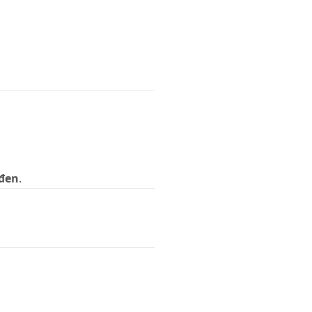
 đen
.