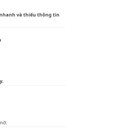
 nhanh và thiếu thông tin
n
y.
 mờ.