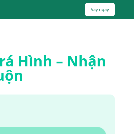
Vay ngay
rá Hình – Nhận
uộn