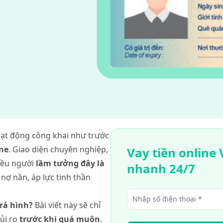
oạt động công khai như trước
ine
. Giao diện chuyên nghiệp,
Vay tiền onlin
iều người
lầm tưởng đây là
nhanh 24/7
 nợ nần, áp lực tinh thần
trá hình?
Bài viết này sẽ chỉ
ủi ro
trước khi quá muộn
.