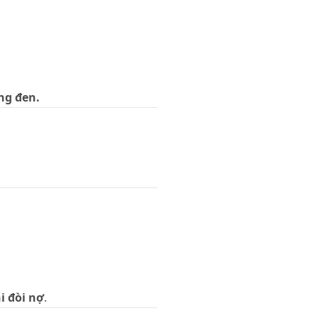
ng đen.
i đòi nợ
.