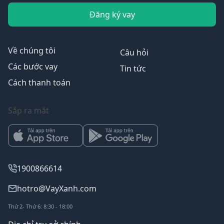
Đăng ký vay
Về chúng tôi
Câu hỏi
Các bước vay
Tin tức
Cách thanh toán
Sắp ra mắt
1900866614
hotro@VayXanh.com
Thứ 2- Thứ 6: 8:30 - 18:00