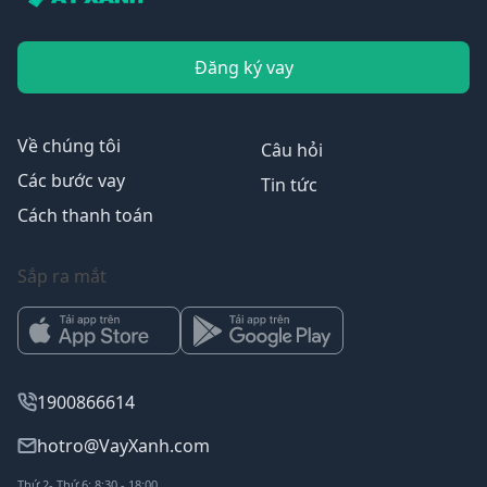
Đăng ký vay
Về chúng tôi
Câu hỏi
Các bước vay
Tin tức
Cách thanh toán
Sắp ra mắt
1900866614
hotro@VayXanh.com
Thứ 2- Thứ 6: 8:30 - 18:00