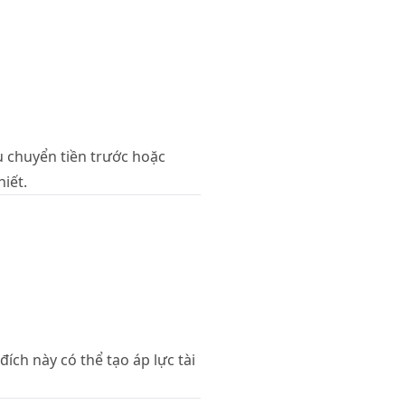
ầu chuyển tiền trước hoặc
iết.
ích này có thể tạo áp lực tài