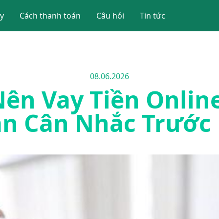
y
Cách thanh toán
Câu hỏi
Tin tức
08.06.2026
Nên Vay Tiền Onlin
n Cân Nhắc Trước 