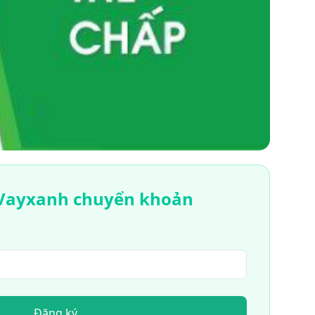
e Vayxanh chuyển khoản
Đăng ký