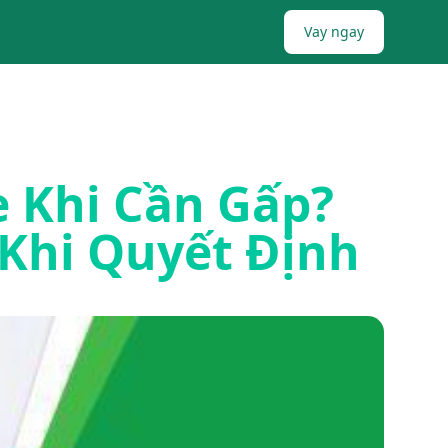
Vay ngay
e Khi Cần Gấp?
Khi Quyết Định