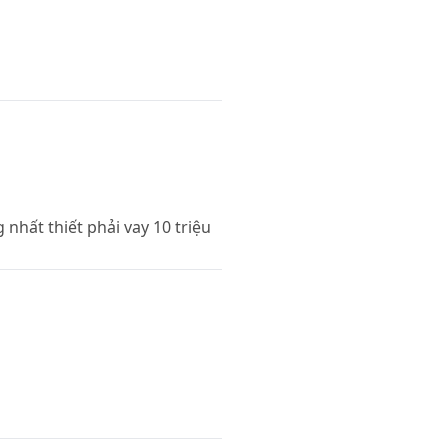
 nhất thiết phải vay 10 triệu