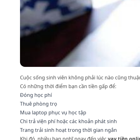
Cuộc sống sinh viên không phải lúc nào cũng thuận 
Có những thời điểm bạn cần tiền gấp để:
Đóng học phí
Thuê phòng trọ
Mua laptop phục vụ học tập
Chi trả viện phí hoặc các khoản phát sinh
Trang trải sinh hoạt trong thời gian ngắn
Khi đó, nhiều bạn nghĩ ngay đến việc
vay tiền onl