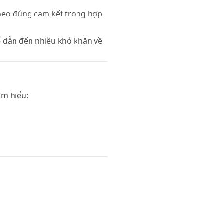
theo đúng cam kết trong hợp
hể dẫn đến nhiều khó khăn về
ìm hiểu: