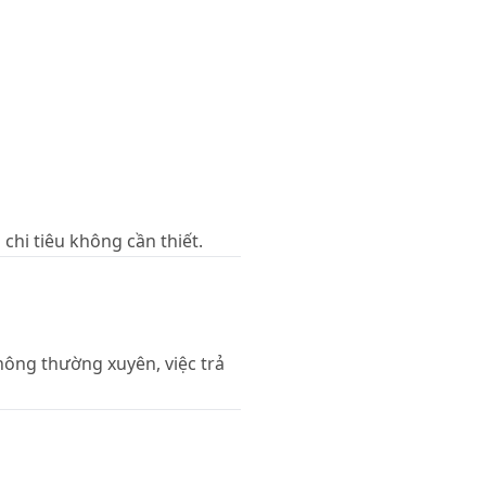
chi tiêu không cần thiết.
ông thường xuyên, việc trả