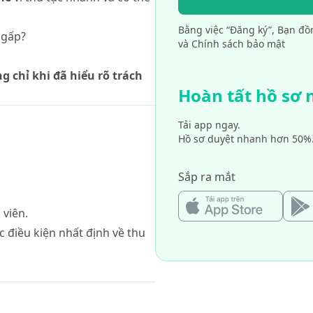
Bằng việc “Đăng ký”, Bạn đồ
 gấp?
và Chính sách bảo mật
 chỉ khi đã hiểu rõ trách
Hoàn tất hồ sơ
Tải app ngay.
Hồ sơ duyệt nhanh hơn 50%
Sắp ra mắt
 viên.
c điều kiện nhất định về thu