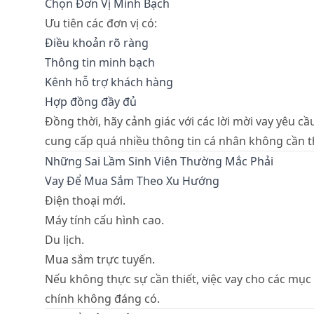
Chọn Đơn Vị Minh Bạch
Ưu tiên các đơn vị có:
Điều khoản rõ ràng
Thông tin minh bạch
Kênh hỗ trợ khách hàng
Hợp đồng đầy đủ
Đồng thời, hãy cảnh giác với các lời mời vay yêu c
cung cấp quá nhiều thông tin cá nhân không cần th
Những Sai Lầm Sinh Viên Thường Mắc Phải
Vay Để Mua Sắm Theo Xu Hướng
Điện thoại mới.
Máy tính cấu hình cao.
Du lịch.
Mua sắm trực tuyến.
Nếu không thực sự cần thiết, việc vay cho các mục đ
chính không đáng có.