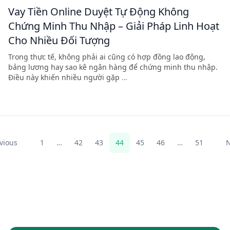
Vay Tiền Online Duyệt Tự Động Không
Chứng Minh Thu Nhập – Giải Pháp Linh Hoạt
Cho Nhiều Đối Tượng
Trong thực tế, không phải ai cũng có hợp đồng lao động,
bảng lương hay sao kê ngân hàng để chứng minh thu nhập.
Điều này khiến nhiều người gặp
…
vious
1
…
42
43
44
45
46
…
51
N