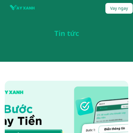
Skip to content
Vay ngay
Tin tức