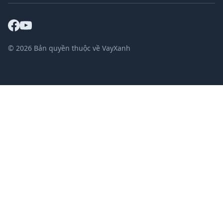
© 2026 Bản quyền thuộc về VayXanh