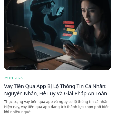
25.01.2026
Vay Tiền Qua App Bị Lộ Thông Tin Cá Nhân:
Nguyên Nhân, Hệ Lụy Và Giải Pháp An Toàn
Thực trạng vay tiền qua app và nguy cơ lộ thông tin cá nhân
Hiện nay, vay tiền qua app đang trở thành lựa chọn phổ biến
khi nhiều người
…