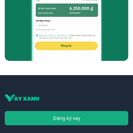
Đăng ký vay