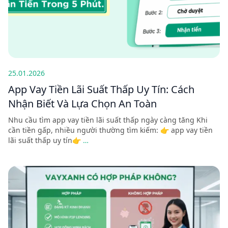
25.01.2026
App Vay Tiền Lãi Suất Thấp Uy Tín: Cách
Nhận Biết Và Lựa Chọn An Toàn
Nhu cầu tìm app vay tiền lãi suất thấp ngày càng tăng Khi
cần tiền gấp, nhiều người thường tìm kiếm: 👉 app vay tiền
lãi suất thấp uy tín👉
…