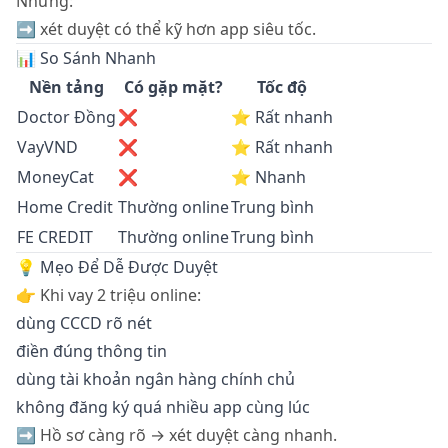
Nhưng:
➡️ xét duyệt có thể kỹ hơn app siêu tốc.
📊 So Sánh Nhanh
Nền tảng
Có gặp mặt?
Tốc độ
Doctor Đồng
❌
⭐ Rất nhanh
VayVND
❌
⭐ Rất nhanh
MoneyCat
❌
⭐ Nhanh
Home Credit
Thường online
Trung bình
FE CREDIT
Thường online
Trung bình
💡 Mẹo Để Dễ Được Duyệt
👉 Khi vay 2 triệu online:
dùng CCCD rõ nét
điền đúng thông tin
dùng tài khoản ngân hàng chính chủ
không đăng ký quá nhiều app cùng lúc
➡️ Hồ sơ càng rõ → xét duyệt càng nhanh.