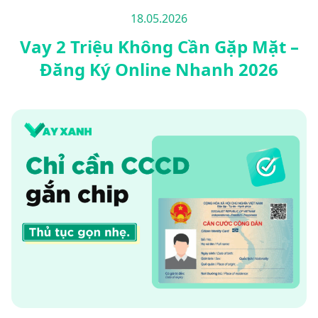
18.05.2026
Vay 2 Triệu Không Cần Gặp Mặt –
Đăng Ký Online Nhanh 2026