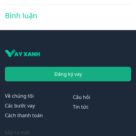
Bình luận
Đăng ký vay
Về chúng tôi
Câu hỏi
Các bước vay
Tin tức
Cách thanh toán
Sắp ra mắt