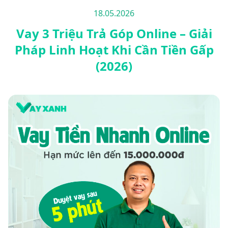
18.05.2026
Vay 3 Triệu Trả Góp Online – Giải
Pháp Linh Hoạt Khi Cần Tiền Gấp
(2026)