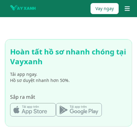
Skip to content
Vay ngay
{% tr
Hoàn tất hồ sơ nhanh chóng tại
Vayxanh
Tải app ngay.
Hồ sơ duyệt nhanh hơn 50%.
Sắp ra mắt