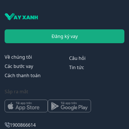
Đăng ký vay
Về chúng tôi
Câu hỏi
Các bước vay
Tin tức
Cách thanh toán
Sắp ra mắt
1900866614