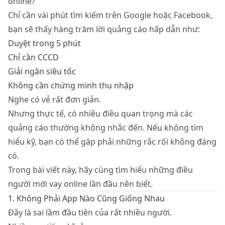
online?
Chỉ cần vài phút tìm kiếm trên Google hoặc Facebook,
bạn sẽ thấy hàng trăm lời quảng cáo hấp dẫn như:
Duyệt trong 5 phút
Chỉ cần CCCD
Giải ngân siêu tốc
Không cần chứng minh thu nhập
Nghe có vẻ rất đơn giản.
Nhưng thực tế, có nhiều điều quan trọng mà các
quảng cáo thường không nhắc đến. Nếu không tìm
hiểu kỹ, bạn có thể gặp phải những rắc rối không đáng
có.
Trong bài viết này, hãy cùng tìm hiểu những điều
người mới vay online lần đầu nên biết.
1. Không Phải App Nào Cũng Giống Nhau
Đây là sai lầm đầu tiên của rất nhiều người.