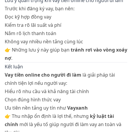
Lưu ý quan trọng khi vay tiền online cho người đi làm
Trước khi đăng ký vay, bạn nên:
Đọc kỹ hợp đồng vay
Kiểm tra rõ lãi suất và phí
Nắm rõ lịch thanh toán
Không vay nhiều nền tảng cùng lúc
👉 Những lưu ý này giúp bạn
tránh rơi vào vòng xoáy
nợ
.
Kết luận
Vay tiền online cho người đi làm
là giải pháp tài
chính tiện lợi nếu người vay:
Hiểu rõ nhu cầu và khả năng tài chính
Chọn đúng hình thức vay
Ưu tiên nền tảng uy tín như
Vayxanh
👉 Thu nhập ổn định là lợi thế, nhưng
kỷ luật tài
chính
mới là yếu tố giúp người đi làm vay an toàn và