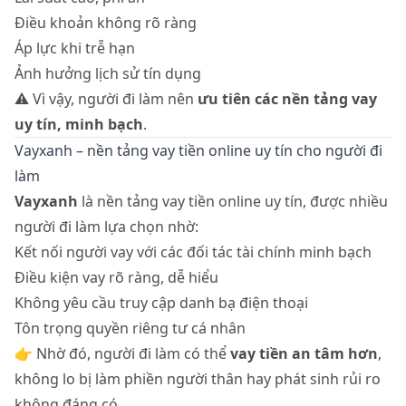
Điều khoản không rõ ràng
Áp lực khi trễ hạn
Ảnh hưởng lịch sử tín dụng
⚠️ Vì vậy, người đi làm nên
ưu tiên các nền tảng vay
uy tín, minh bạch
.
Vayxanh – nền tảng vay tiền online uy tín cho người đi
làm
Vayxanh
là nền tảng vay tiền online uy tín, được nhiều
người đi làm lựa chọn nhờ:
Kết nối người vay với các đối tác tài chính minh bạch
Điều kiện vay rõ ràng, dễ hiểu
Không yêu cầu truy cập danh bạ điện thoại
Tôn trọng quyền riêng tư cá nhân
👉 Nhờ đó, người đi làm có thể
vay tiền an tâm hơn
,
không lo bị làm phiền người thân hay phát sinh rủi ro
không đáng có.