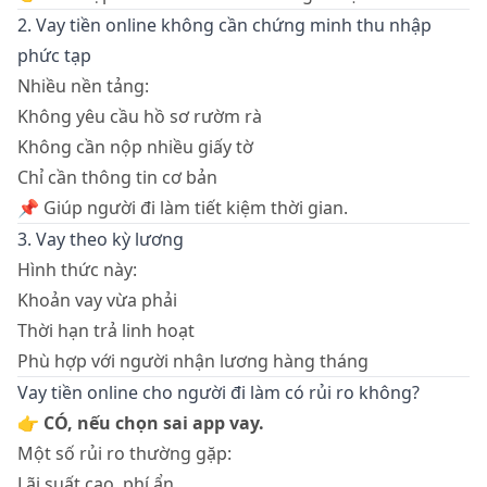
2. Vay tiền online không cần chứng minh thu nhập
phức tạp
Nhiều nền tảng:
Không yêu cầu hồ sơ rườm rà
Không cần nộp nhiều giấy tờ
Chỉ cần thông tin cơ bản
📌 Giúp người đi làm tiết kiệm thời gian.
3. Vay theo kỳ lương
Hình thức này:
Khoản vay vừa phải
Thời hạn trả linh hoạt
Phù hợp với người nhận lương hàng tháng
Vay tiền online cho người đi làm có rủi ro không?
👉
CÓ, nếu chọn sai app vay.
Một số rủi ro thường gặp:
Lãi suất cao, phí ẩn