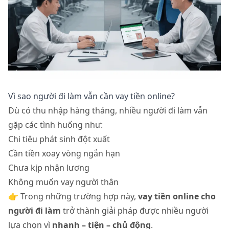
Vì sao người đi làm vẫn cần vay tiền online?
Dù có thu nhập hàng tháng, nhiều người đi làm vẫn
gặp các tình huống như:
Chi tiêu phát sinh đột xuất
Cần tiền xoay vòng ngắn hạn
Chưa kịp nhận lương
Không muốn vay người thân
👉 Trong những trường hợp này,
vay tiền online cho
người đi làm
trở thành giải pháp được nhiều người
lựa chọn vì
nhanh – tiện – chủ động
.