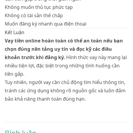
Không muốn thủ tục phức tạp
Không có tài sản thế chấp
Muốn đăng ký nhanh qua điện thoại
Kết Luận
Vay tiền online hoàn toàn có thể an toàn nếu bạn
chọn đúng nền tảng uy tín và đọc kỹ các điều
khoản trước khi đăng ký.
Hình thức vay này mang lại
nhiều tiện lợi, đặc biệt trong những tình huống cần
tiền gấp.
Tuy nhiên, người vay cần chủ động tìm hiểu thông tin,
tránh các ứng dụng không rõ nguồn gốc và luôn đảm
bảo khả năng thanh toán đúng hạn.
Bình luận