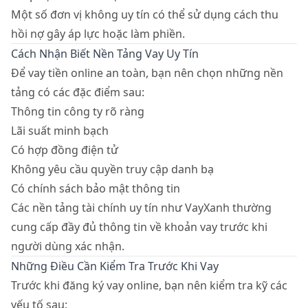
Một số đơn vị không uy tín có thể sử dụng cách thu
hồi nợ gây áp lực hoặc làm phiền.
Cách Nhận Biết Nền Tảng Vay Uy Tín
Để vay tiền online an toàn, bạn nên chọn những nền
tảng có các đặc điểm sau:
Thông tin công ty rõ ràng
Lãi suất minh bạch
Có hợp đồng điện tử
Không yêu cầu quyền truy cập danh bạ
Có chính sách bảo mật thông tin
Các nền tảng tài chính uy tín như VayXanh thường
cung cấp đầy đủ thông tin về khoản vay trước khi
người dùng xác nhận.
Những Điều Cần Kiểm Tra Trước Khi Vay
Trước khi đăng ký vay online, bạn nên kiểm tra kỹ các
yếu tố sau: