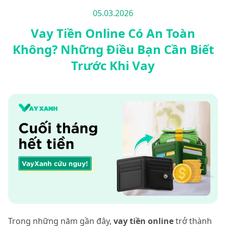
05.03.2026
Vay Tiền Online Có An Toàn
Không? Những Điều Bạn Cần Biết
Trước Khi Vay
Trong những năm gần đây,
vay tiền online
trở thành