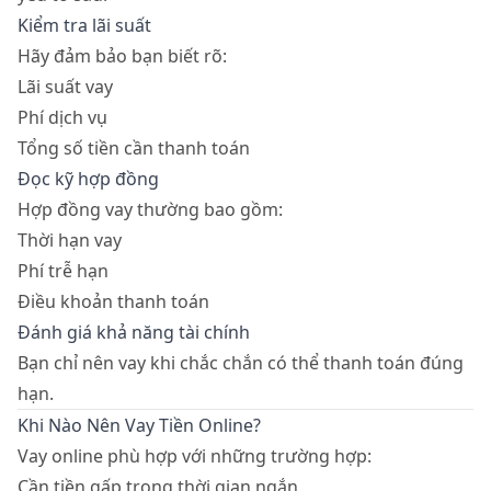
Kiểm tra lãi suất
Hãy đảm bảo bạn biết rõ:
Lãi suất vay
Phí dịch vụ
Tổng số tiền cần thanh toán
Đọc kỹ hợp đồng
Hợp đồng vay thường bao gồm:
Thời hạn vay
Phí trễ hạn
Điều khoản thanh toán
Đánh giá khả năng tài chính
Bạn chỉ nên vay khi chắc chắn có thể thanh toán đúng
hạn.
Khi Nào Nên Vay Tiền Online?
Vay online phù hợp với những trường hợp:
Cần tiền gấp trong thời gian ngắn