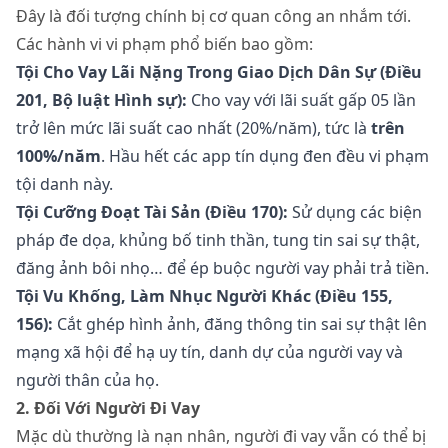
Đây là đối tượng chính bị cơ quan công an nhắm tới.
Các hành vi vi phạm phổ biến bao gồm:
Tội Cho Vay Lãi Nặng Trong Giao Dịch Dân Sự (Điều
201, Bộ luật Hình sự):
Cho vay với lãi suất gấp 05 lần
trở lên mức lãi suất cao nhất (20%/năm), tức là
trên
100%/năm
. Hầu hết các app tín dụng đen đều vi phạm
tội danh này.
Tội Cưỡng Đoạt Tài Sản (Điều 170):
Sử dụng các biện
pháp đe dọa, khủng bố tinh thần, tung tin sai sự thật,
đăng ảnh bôi nhọ… để ép buộc người vay phải trả tiền.
Tội Vu Khống, Làm Nhục Người Khác (Điều 155,
156):
Cắt ghép hình ảnh, đăng thông tin sai sự thật lên
mạng xã hội để hạ uy tín, danh dự của người vay và
người thân của họ.
2. Đối Với Người Đi Vay
Mặc dù thường là nạn nhân, người đi vay vẫn có thể bị