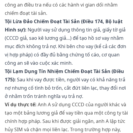
công an điều tra nếu có các hành vi gian dối nhằm
chiếm đoạt tài sản.
Tội Lừa Đảo Chiếm Đoạt Tài Sản (Điều 174, Bộ luật
Hình sự):
Người vay sử dụng thông tin giả, giấy tờ giả
(CCCD giả, sao kê lương giả…) để tạo hồ sơ vay nhằm
mục đích không trả nợ. Khi bên cho vay (kể cả các đơn
vị hợp pháp) có đầy đủ bằng chứng tố cáo, cơ quan
công an sẽ vào cuộc xác minh.
Tội Lạm Dụng Tín Nhiệm Chiếm Đoạt Tài Sản (Điều
175):
Sau khi vay được tiền, người vay có khả năng trả
nợ nhưng cố tình bỏ trốn, cắt đứt liên lạc, thay đổi nơi
ở nhằm trốn tránh nghĩa vụ trả nợ.
Ví dụ thực tế:
Anh A sử dụng CCCD của người khác và
tạo một bảng lương giả để vay tiền qua một công ty tài
chính hợp pháp. Sau khi được giải ngân, anh A lập tức
hủy SIM và chặn mọi liên lạc. Trong trường hợp này,