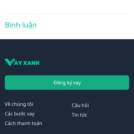
Bình luận
Đăng ký vay
Về chúng tôi
Câu hỏi
Các bước vay
Tin tức
Cách thanh toán