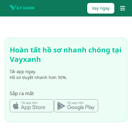
Skip to content
Vay ngay
{% tr
Hoàn tất hồ sơ nhanh chóng tại
Vayxanh
Tải app ngay.
Hồ sơ duyệt nhanh hơn 50%.
Sắp ra mắt