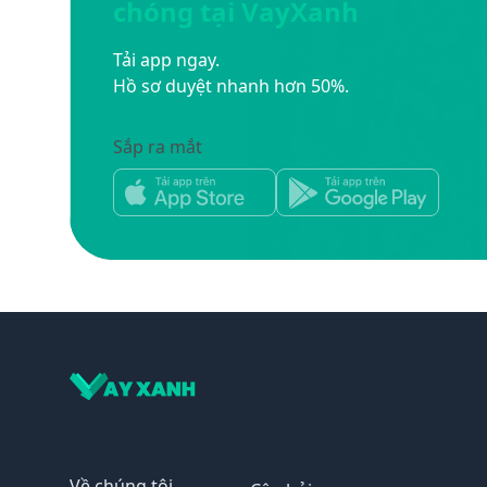
chóng tại VayXanh
Tải app ngay.
Hồ sơ duyệt nhanh hơn 50%.
Sắp ra mắt
Về chúng tôi