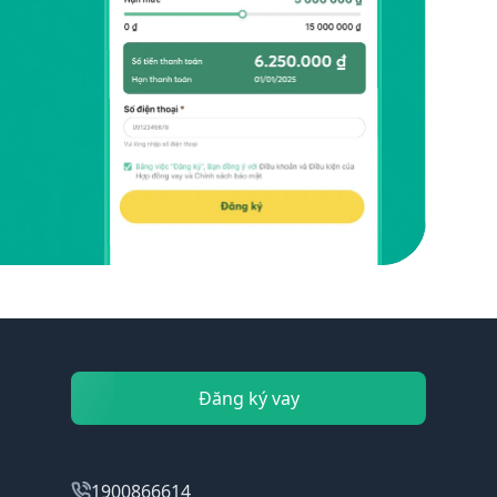
Đăng ký vay
1900866614