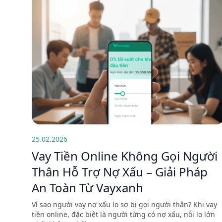
25.02.2026
Vay Tiền Online Không Gọi Người
Thân Hỗ Trợ Nợ Xấu – Giải Pháp
An Toàn Từ Vayxanh
Vì sao người vay nợ xấu lo sợ bị gọi người thân? Khi vay
tiền online, đặc biệt là người từng có nợ xấu, nỗi lo lớn