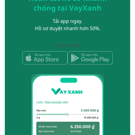
chóng tại VayXanh
Tải app ngay.
Hồ sơ duyệt nhanh hơn 50%.
Sắp ra mắt