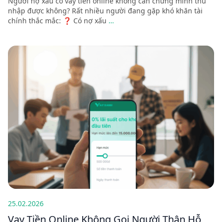
Người nợ xấu có vay tiền online không cần chứng minh thu
nhập được không? Rất nhiều người đang gặp khó khăn tài
chính thắc mắc: ❓ Có nợ xấu
…
25.02.2026
Vay Tiền Online Không Gọi Người Thân Hỗ