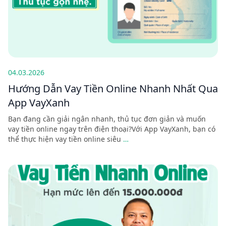
04.03.2026
Hướng Dẫn Vay Tiền Online Nhanh Nhất Qua
App VayXanh
Bạn đang cần giải ngân nhanh, thủ tục đơn giản và muốn
vay tiền online ngay trên điện thoại?Với App VayXanh, bạn có
thể thực hiện vay tiền online siêu
…