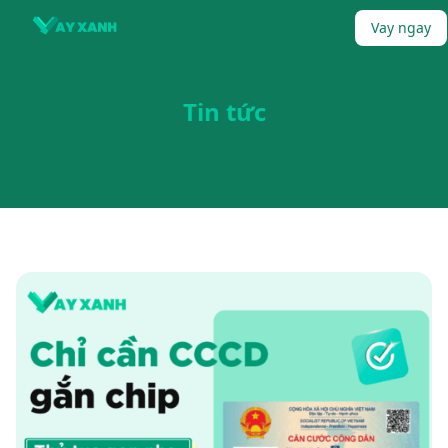
Skip to content
Vay ngay
Tin tức