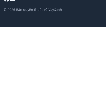
© 2026 Bản quyền thuộc về VayXanh