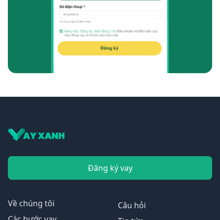
Đăng ký vay
Về chúng tôi
Câu hỏi
Các bước vay