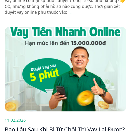
Vay online có thật sự được duyệt trong 15–30 phút không? 👉
CÓ, nhưng không phải hồ sơ nào cũng được. Thời gian xét
duyệt vay online phụ thuộc vào:
…
11.02.2026
Bao Lâu Sau Khi Bị Từ Chối Thì Vay Lại Được?