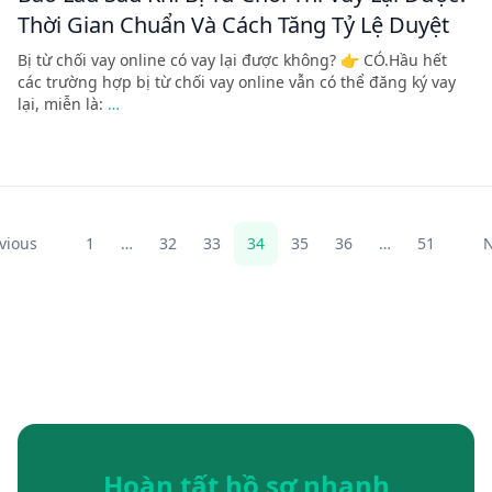
Thời Gian Chuẩn Và Cách Tăng Tỷ Lệ Duyệt
Bị từ chối vay online có vay lại được không? 👉 CÓ.Hầu hết
các trường hợp bị từ chối vay online vẫn có thể đăng ký vay
lại, miễn là:
…
vious
1
…
32
33
34
35
36
…
51
N
Hoàn tất hồ sơ nhanh